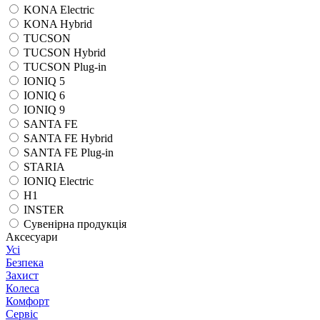
KONA Electric
KONA Hybrid
TUCSON
TUCSON Hybrid
TUCSON Plug-in
IONIQ 5
IONIQ 6
IONIQ 9
SANTA FE
SANTA FE Hybrid
SANTA FE Plug-in
STARIA
IONIQ Electric
H1
INSTER
Сувенірна продукція
Аксесуари
Усі
Безпека
Захист
Колеса
Комфорт
Сервіс