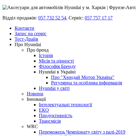
Відділ продажів:
057 732 52 54
,
Сервіс:
057 757 17 17
Контакти
Запис на сервіс
Тест-Драйв
Про Hyundai
Про бренд
Історія
Місія та цінності
Філософія Бренду
Hyundai в Україні
Про "Хюндай Мотор Україна"
Регулярна та особлива інформація
Hyundai у світі
Новини
Інновації
Інтелектуальні технології
ЕКО
Продуктивність
Трансмісія
WRC
Переможець Чемпіонату світу з ралі-2019