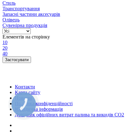
Стиль
Транспортування
Запасні частини аксесуарів
Олівець
Сувенірна продукція
Елементів на сторінку
10
20
40
Контакти
Карта сайту
Новини
Політика конфіденційності
КНОПКА
ЗВ'ЯЗКУ
Юридична інформація
Довідник офіційних витрат палива та викидів СО2