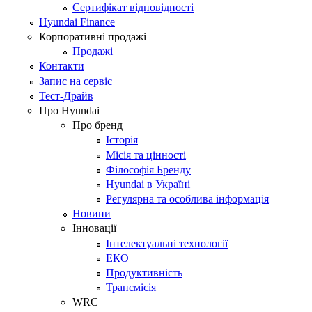
Сертифікат відповідності
Hyundai Finance
Корпоративні продажі
Продажі
Контакти
Запис на сервіс
Тест-Драйв
Про Hyundai
Про бренд
Історія
Місія та цінності
Філософія Бренду
Hyundai в Україні
Регулярна та особлива інформація
Новини
Інновації
Інтелектуальні технології
ЕКО
Продуктивність
Трансмісія
WRC