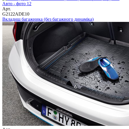
Арт.
G2122ADE10
Вкладиш багажника (без багажного динаміка)