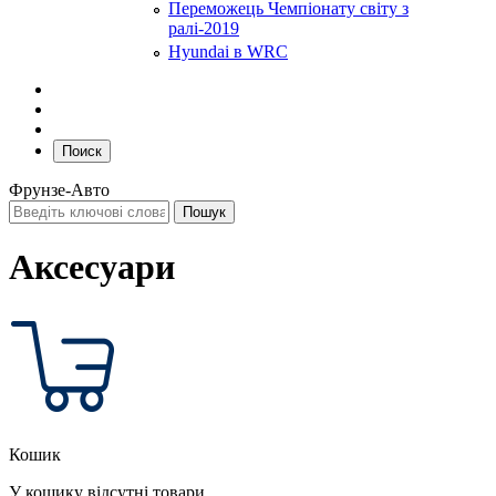
Переможець Чемпіонату світу з
ралі-2019
Hyundai в WRC
Поиск
Фрунзе-Авто
Аксесуари
Кошик
У кошику відсутні товари.