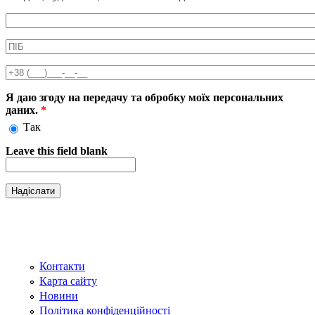
Информація про аксесуар
ПІБ
*
Телефон
*
Я даю згоду на передачу та обробку моїх персональних
даних.
*
Так
Leave this field blank
Контакти
Карта сайту
Новини
Політика конфіденційності