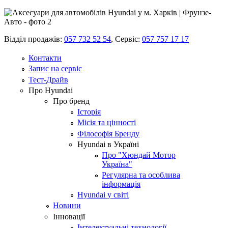
Відділ продажів:
057 732 52 54
,
Сервіс:
057 757 17 17
Контакти
Запис на сервіс
Тест-Драйв
Про Hyundai
Про бренд
Історія
Місія та цінності
Філософія Бренду
Hyundai в Україні
Про "Хюндай Мотор
Україна"
Регулярна та особлива
інформація
Hyundai у світі
Новини
Інновації
Інтелектуальні технології