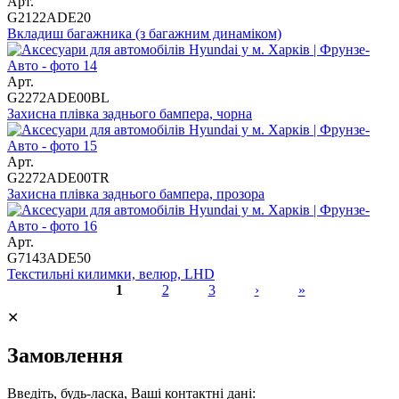
Арт.
G2122ADE20
Вкладиш багажника (з багажним динаміком)
Арт.
G2272ADE00BL
Захисна плівка заднього бампера, чорна
Арт.
G2272ADE00TR
Захисна плівка заднього бампера, прозора
Арт.
G7143ADE50
Текстильні килимки, велюр, LHD
1
2
3
›
»
Сторінки
✕
Замовлення
Введіть, будь-ласка, Ваші контактні дані: