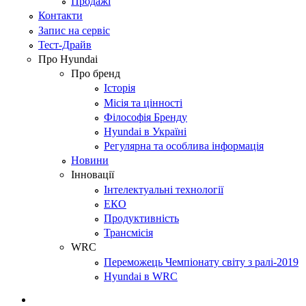
Продажі
Контакти
Запис на сервіс
Тест-Драйв
Про Hyundai
Про бренд
Історія
Місія та цінності
Філософія Бренду
Hyundai в Україні
Регулярна та особлива інформація
Новини
Інновації
Інтелектуальні технології
ЕКО
Продуктивність
Трансмісія
WRC
Переможець Чемпіонату світу з ралі-2019
Hyundai в WRC