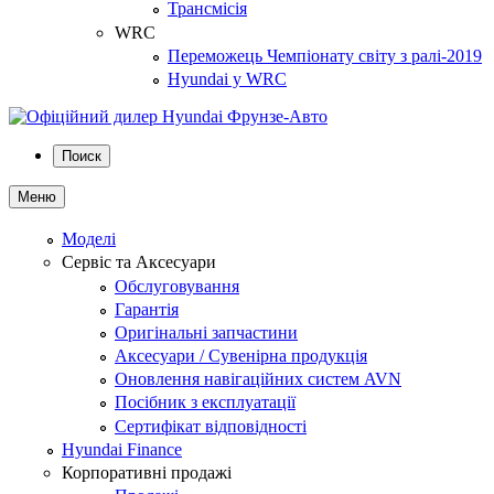
Трансмісія
WRC
Переможець Чемпіонату світу з ралі-2019
Hyundai у WRC
Поиск
Меню
Моделі
Сервіс та Аксесуари
Обслуговування
Гарантія
Оригінальні запчастини
Аксесуари / Сувенірна продукція
Оновлення навігаційних систем AVN
Посібник з експлуатації
Сертифікат відповідності
Hyundai Finance
Корпоративні продажі