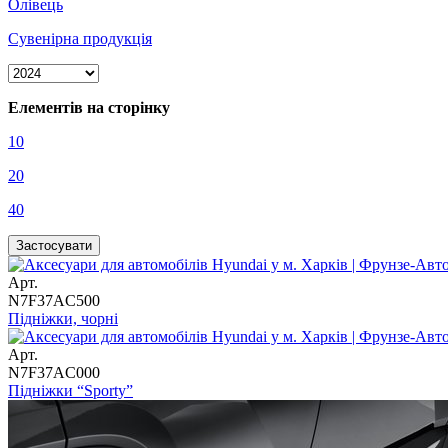
Олівець
Сувенірна продукція
Елементів на сторінку
10
20
40
Арт.
N7F37AC500
Підніжки, чорні
Арт.
N7F37AC000
Підніжки “Sporty”