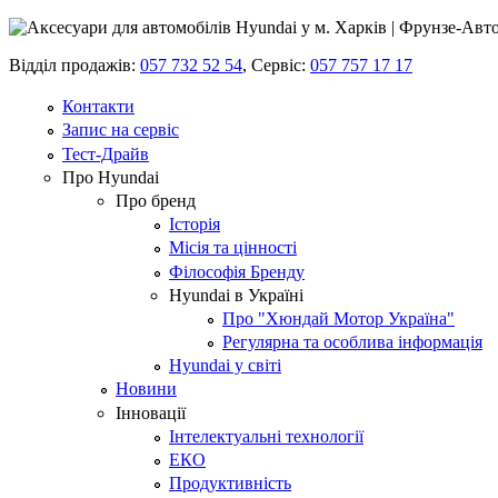
Відділ продажів:
057 732 52 54
,
Сервіс:
057 757 17 17
Контакти
Запис на сервіс
Тест-Драйв
Про Hyundai
Про бренд
Історія
Місія та цінності
Філософія Бренду
Hyundai в Україні
Про "Хюндай Мотор Україна"
Регулярна та особлива інформація
Hyundai у світі
Новини
Інновації
Інтелектуальні технології
ЕКО
Продуктивність