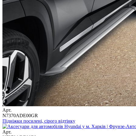
Арт.
N7370ADE00GR
Підніжки посилені, сірого відтінку
Арт.