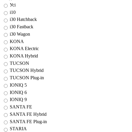
Усі
i10
i30 Hatchback
i30 Fastback
i30 Wagon
KONA
KONA Electric
KONA Hybrid
TUCSON
TUCSON Hybrid
TUCSON Plug-in
IONIQ 5
IONIQ 6
IONIQ 9
SANTA FE
SANTA FE Hybrid
SANTA FE Plug-in
STARIA