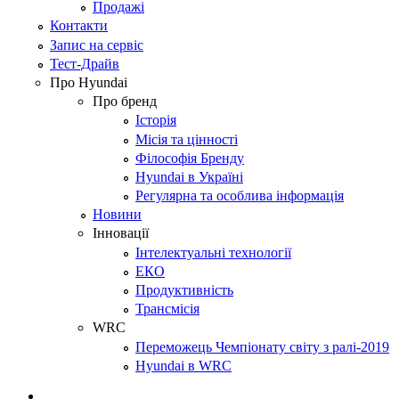
Продажі
Контакти
Запис на сервіс
Тест-Драйв
Про Hyundai
Про бренд
Історія
Місія та цінності
Філософія Бренду
Hyundai в Україні
Регулярна та особлива інформація
Новини
Інновації
Інтелектуальні технології
ЕКО
Продуктивність
Трансмісія
WRC
Переможець Чемпіонату світу з ралі-2019
Hyundai в WRC