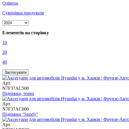
Олівець
Сувенірна продукція
Елементів на сторінку
10
20
40
Арт.
N7F37AC500
Підніжки, чорні
Арт.
N7F37AC000
Підніжки “Sporty”
Арт.