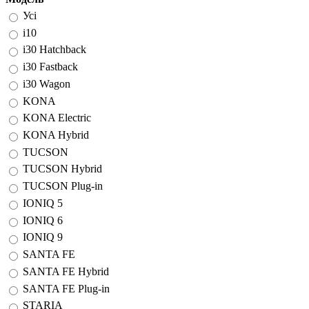
Усі
i10
i30 Hatchback
i30 Fastback
i30 Wagon
KONA
KONA Electric
KONA Hybrid
TUCSON
TUCSON Hybrid
TUCSON Plug-in
IONIQ 5
IONIQ 6
IONIQ 9
SANTA FE
SANTA FE Hybrid
SANTA FE Plug-in
STARIA