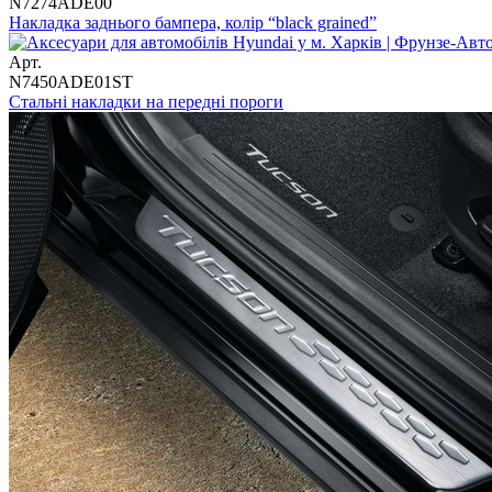
N7274ADE00
Накладка заднього бампера, колір “black grained”
Арт.
N7450ADE01ST
Cтальні накладки на передні пороги