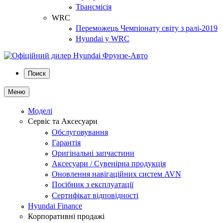
Трансмісія
WRC
Переможець Чемпіонату світу з ралі-2019
Hyundai у WRC
Поиск
Меню
Моделі
Сервіс та Аксесуари
Обслуговування
Гарантія
Оригінальні запчастини
Аксесуари / Сувенірна продукція
Оновлення навігаційних систем AVN
Посібник з експлуатації
Сертифікат відповідності
Hyundai Finance
Корпоративні продажі