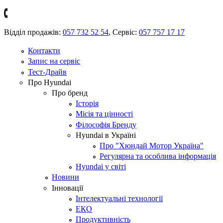
Відділ продажів:
057 732 52 54
,
Сервіс:
057 757 17 17
Контакти
Запис на сервіс
Тест-Драйв
Про Hyundai
Про бренд
Історія
Місія та цінності
Філософія Бренду
Hyundai в Україні
Про "Хюндай Мотор Україна"
Регулярна та особлива інформація
Hyundai у світі
Новини
Інновації
Інтелектуальні технології
ЕКО
Продуктивність