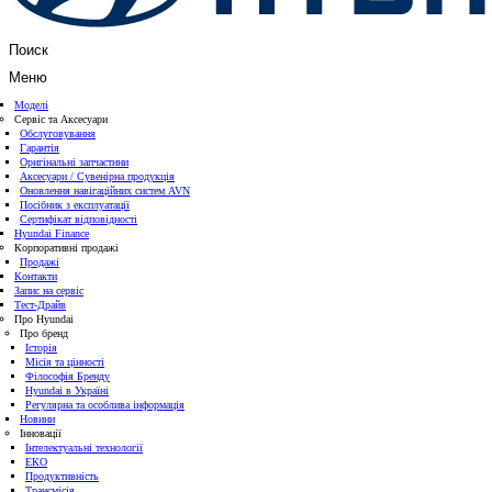
Поиск
Меню
Моделі
Сервіс та Аксесуари
Обслуговування
Гарантія
Оригінальні запчастини
Аксесуари / Сувенірна продукція
Оновлення навігаційних систем AVN
Посібник з експлуатації
Сертифікат відповідності
Hyundai Finance
Корпоративні продажі
Продажі
Контакти
Запис на сервіс
Тест-Драйв
Про Hyundai
Про бренд
Історія
Місія та цінності
Філософія Бренду
Hyundai в Україні
Регулярна та особлива інформація
Новини
Інновації
Інтелектуальні технології
ЕКО
Продуктивність
Трансмісія