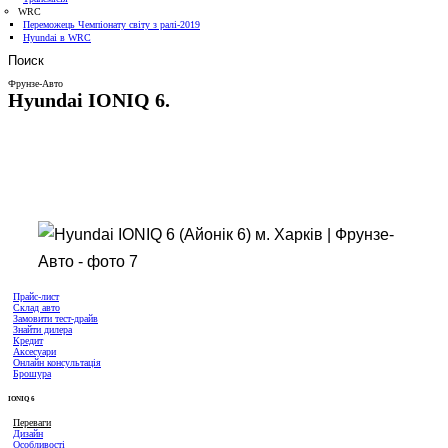
WRC
Переможець Чемпіонату світу з ралі-2019
Hyundai в WRC
Поиск
Фрунзе-Авто
Hyundai IONIQ 6.
Прайс-лист
Склад авто
Замовити тест-драйв
Знайти дилера
Кредит
Аксесуари
Онлайн консультація
Брошура
IONIQ 6
Переваги
Дизайн
Особливості