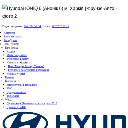
Відділ продажів:
057 732 52 54
,
Сервіс:
057 757 17 17
Контакти
Запис на сервіс
Тест-Драйв
Про Hyundai
Про бренд
Історія
Місія та цінності
Філософія Бренду
Hyundai в Україні
Про "Хюндай Мотор Україна"
Регулярна та особлива інформація
Hyundai у світі
Новини
Інновації
Інтелектуальні технології
ЕКО
Продуктивність
Трансмісія
WRC
Переможець Чемпіонату світу з ралі-2019
Hyundai у WRC