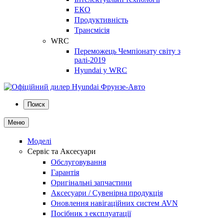
ЕКО
Продуктивність
Трансмісія
WRC
Переможець Чемпіонату світу з
ралі-2019
Hyundai у WRC
Поиск
Меню
Моделі
Сервіс та Аксесуари
Обслуговування
Гарантія
Оригінальні запчастини
Аксесуари / Сувенірна продукція
Оновлення навігаційних систем AVN
Посібник з експлуатації