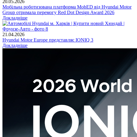
20.05.2026
Мобільна роботизована платформа MobED від Hyundai Motor
Group отримала перемогу Red Dot Design Award 2026
Докладніше
21.04.2026
Hyundai Motor Europe представляє IONIQ 3
Докладніше