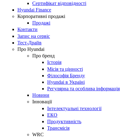
Сертифікат відповідності
Hyundai Finance
Корпоративні продажі
Продажі
Контакти
Запис на сервіс
Тест-Драйв
Про Hyundai
Про бренд
Історія
Місія та цінності
Філософія Бренду
Hyundai в Україні
Регулярна та особлива інформація
Новини
Інновації
Інтелектуальні технології
ЕКО
Продуктивність
Трансмісія
WRC