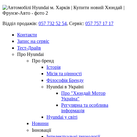
Відділ продажів:
057 732 52 54
,
Сервіс:
057 757 17 17
Контакти
Запис на сервіс
Тест-Драйв
Про Hyundai
Про бренд
Історія
Місія та цінності
Філософія Бренду
Hyundai в Україні
Про "Хюндай Мотор
Україна"
Регулярна та особлива
інформація
Hyundai у світі
Новини
Інновації
Інтелектуальні технології