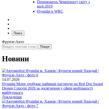
Переможець Чемпіонату світу з
ралі-2019
Hyundai в WRC
Поиск
Фрунзе-Авто
Новини
14.07.2026
Hyundai Motor здобуває найвищі нагороди на Red Dot Award
Design Concept 2026 за досягнення у сфері мобільності
майбутнього
Докладніше