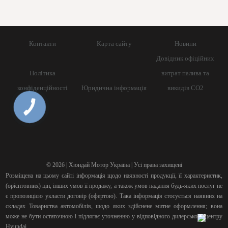
Контакти
Карта сайту
Новини
Довідник офіційних
Політика
витрат палива та
конфіденційності
Юридична інформація
викидів СО2
КНОПКА
ЗВ'ЯЗКУ
© 2026 | Хюндай Мотор Україна | Усі права захищені
Розміщена на цьому сайті інформація щодо наявності продукції, її характеристик,
(орієнтовних) цін, інших умов її продажу, а також умов надання будь-яких послуг не
є пропозицією укласти договір (офертою). Така інформація стосується наявних на
складах Товариства автомобілів, щодо яких здійснене митне оформлення; вона
може не бути остаточною і підлягає уточненню у відповідного дилерського центру
Hyundai.