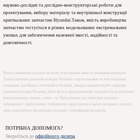
науково-дослідні та дослідно-конструкторські роботи для
проектування, вибору матеріалу та внутрішньої конструкції
оригінальних запчастин Hyundai.Також, якість виробництва
запчастин тестується в різних модельованих екстремальних
умовах для забезпечення належної якості, надійності та
довговічності.
Якість гальмівних колодок не може бути оцінена лише за зовнішнім виглядом.
Тільки справжні гальмівні колодки Hyundai є зпроектованим та виготовленим
спеціально для Вашого автомобіля Hyundai. Завжди використовуйте справжні
гальмівні колодки Hyundai. Деякі фото в представленому матеріалі були зроблені в
контрольованих умовах, а інші - ні. Представлені для перегляду кольори і
зображення є приблизними. Зображення, представлені в цьому матеріалі, можуть
дещо відрізнятися від реальних кольорів і специфікації продуктів.
ПОТРІБНА ДОПОМОГА?
Зверніться до
офіційного дилера