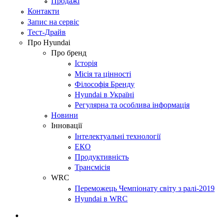
Продажі
Контакти
Запис на сервіс
Тест-Драйв
Про Hyundai
Про бренд
Історія
Місія та цінності
Філософія Бренду
Hyundai в Україні
Регулярна та особлива інформація
Новини
Інновації
Інтелектуальні технології
ЕКО
Продуктивність
Трансмісія
WRC
Переможець Чемпіонату світу з ралі-2019
Hyundai в WRC