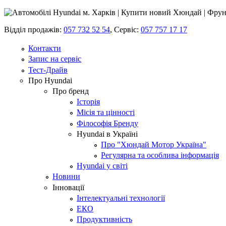
Відділ продажів:
057 732 52 54
,
Сервіс:
057 757 17 17
Контакти
Запис на сервіс
Тест-Драйв
Про Hyundai
Про бренд
Історія
Місія та цінності
Філософія Бренду
Hyundai в Україні
Про "Хюндай Мотор Україна"
Регулярна та особлива інформація
Hyundai у світі
Новини
Інновації
Інтелектуальні технології
ЕКО
Продуктивність