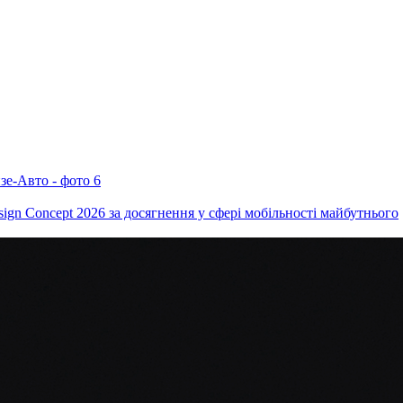
ign Concept 2026 за досягнення у сфері мобільності майбутнього