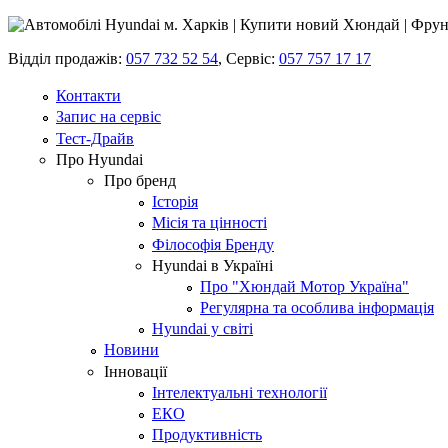
Відділ продажів:
057 732 52 54
,
Сервіс:
057 757 17 17
Контакти
Запис на сервіс
Тест-Драйв
Про Hyundai
Про бренд
Історія
Місія та цінності
Філософія Бренду
Hyundai в Україні
Про "Хюндай Мотор Україна"
Регулярна та особлива інформація
Hyundai у світі
Новини
Інновації
Інтелектуальні технології
ЕКО
Продуктивність