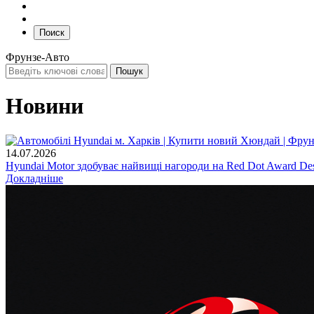
Поиск
Фрунзе-Авто
Новини
14.07.2026
Hyundai Motor здобуває найвищі нагороди на Red Dot Award Des
Докладніше