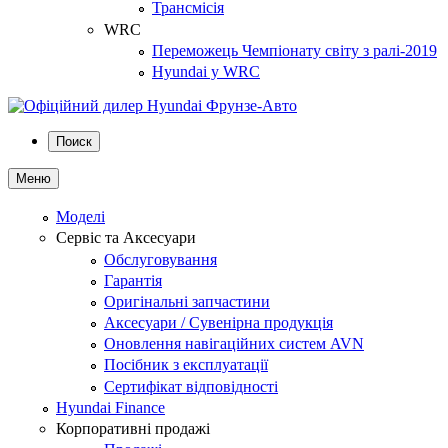
Трансмісія
WRC
Переможець Чемпіонату світу з ралі-2019
Hyundai у WRC
Поиск
Меню
Моделі
Сервіс та Аксесуари
Обслуговування
Гарантія
Оригінальні запчастини
Аксесуари / Сувенірна продукція
Оновлення навігаційних систем AVN
Посібник з експлуатації
Сертифікат відповідності
Hyundai Finance
Корпоративні продажі