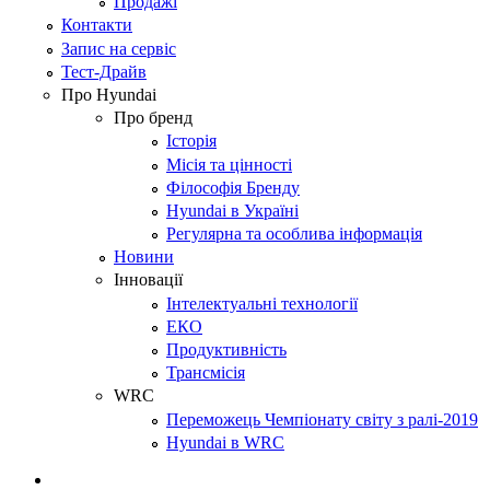
Продажі
Контакти
Запис на сервіс
Тест-Драйв
Про Hyundai
Про бренд
Історія
Місія та цінності
Філософія Бренду
Hyundai в Україні
Регулярна та особлива інформація
Новини
Інновації
Інтелектуальні технології
ЕКО
Продуктивність
Трансмісія
WRC
Переможець Чемпіонату світу з ралі-2019
Hyundai в WRC