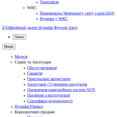
Трансмісія
WRC
Переможець Чемпіонату світу з ралі-2019
Hyundai у WRC
Поиск
Меню
Моделі
Сервіс та Аксесуари
Обслуговування
Гарантія
Оригінальні запчастини
Аксесуари / Сувенірна продукція
Оновлення навігаційних систем AVN
Посібник з експлуатації
Сертифікат відповідності
Hyundai Finance
Корпоративні продажі