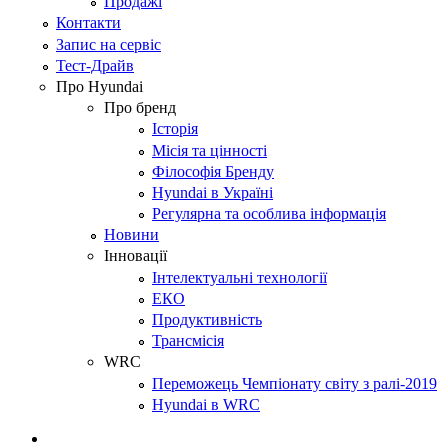
Продажі
Контакти
Запис на сервіс
Тест-Драйв
Про Hyundai
Про бренд
Історія
Місія та цінності
Філософія Бренду
Hyundai в Україні
Регулярна та особлива інформація
Новини
Інновації
Інтелектуальні технології
ЕКО
Продуктивність
Трансмісія
WRC
Переможець Чемпіонату світу з ралі-2019
Hyundai в WRC