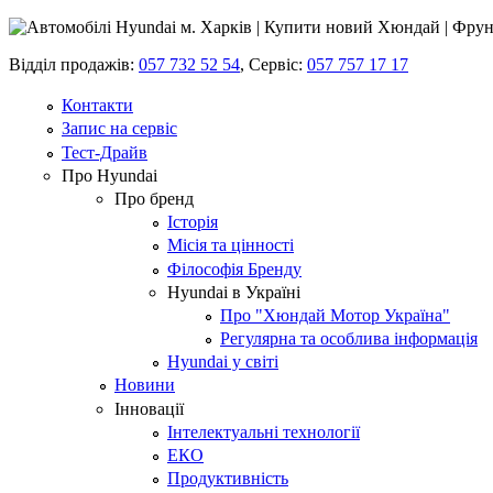
Відділ продажів:
057 732 52 54
,
Сервіс:
057 757 17 17
Контакти
Запис на сервіс
Тест-Драйв
Про Hyundai
Про бренд
Історія
Місія та цінності
Філософія Бренду
Hyundai в Україні
Про "Хюндай Мотор Україна"
Регулярна та особлива інформація
Hyundai у світі
Новини
Інновації
Інтелектуальні технології
ЕКО
Продуктивність