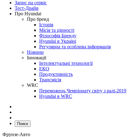
Запис на сервіс
Тест-Драйв
Про Hyundai
Про бренд
Історія
Місія та цінності
Філософія Бренду
Hyundai в Україні
Регулярна та особлива інформація
Новини
Інновації
Інтелектуальні технології
ЕКО
Продуктивність
Трансмісія
WRC
Переможець Чемпіонату світу з ралі-2019
Hyundai в WRC
Поиск
Фрунзе-Авто