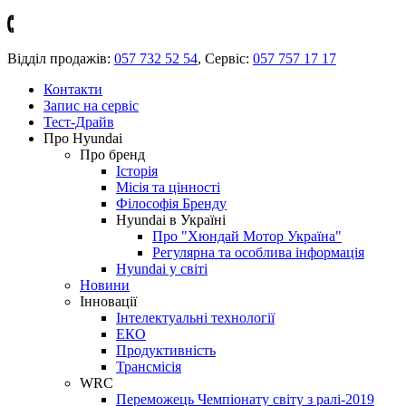
Відділ продажів:
057 732 52 54
,
Сервіс:
057 757 17 17
Контакти
Запис на сервіс
Тест-Драйв
Про Hyundai
Про бренд
Історія
Місія та цінності
Філософія Бренду
Hyundai в Україні
Про "Хюндай Мотор Україна"
Регулярна та особлива інформація
Hyundai у світі
Новини
Інновації
Інтелектуальні технології
ЕКО
Продуктивність
Трансмісія
WRC
Переможець Чемпіонату світу з ралі-2019