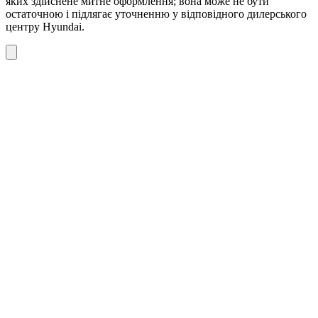
яких здійснене митне оформлення; вона може не бути
остаточною і підлягає уточненню у відповідного дилерського
центру Hyundai.