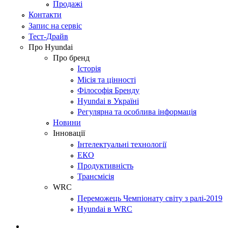
Продажі
Контакти
Запис на сервіс
Тест-Драйв
Про Hyundai
Про бренд
Історія
Місія та цінності
Філософія Бренду
Hyundai в Україні
Регулярна та особлива інформація
Новини
Інновації
Інтелектуальні технології
ЕКО
Продуктивність
Трансмісія
WRC
Переможець Чемпіонату світу з ралі-2019
Hyundai в WRC