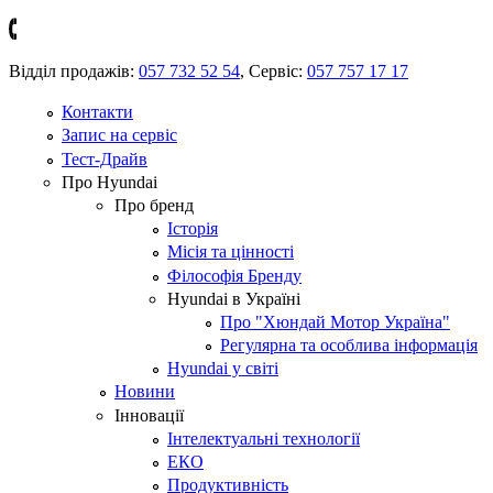
Відділ продажів:
057 732 52 54
,
Сервіс:
057 757 17 17
Контакти
Запис на сервіс
Тест-Драйв
Про Hyundai
Про бренд
Історія
Місія та цінності
Філософія Бренду
Hyundai в Україні
Про "Хюндай Мотор Україна"
Регулярна та особлива інформація
Hyundai у світі
Новини
Інновації
Інтелектуальні технології
ЕКО
Продуктивність