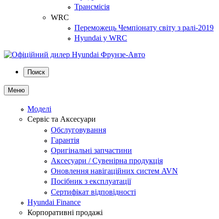
Трансмісія
WRC
Переможець Чемпіонату світу з ралі-2019
Hyundai у WRC
Поиск
Меню
Моделі
Сервіс та Аксесуари
Обслуговування
Гарантія
Оригінальні запчастини
Аксесуари / Сувенірна продукція
Оновлення навігаційних систем AVN
Посібник з експлуатації
Сертифікат відповідності
Hyundai Finance
Корпоративні продажі