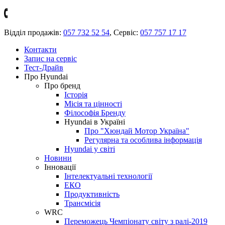
Відділ продажів:
057 732 52 54
,
Сервіс:
057 757 17 17
Контакти
Запис на сервіс
Тест-Драйв
Про Hyundai
Про бренд
Історія
Місія та цінності
Філософія Бренду
Hyundai в Україні
Про "Хюндай Мотор Україна"
Регулярна та особлива інформація
Hyundai у світі
Новини
Інновації
Інтелектуальні технології
ЕКО
Продуктивність
Трансмісія
WRC
Переможець Чемпіонату світу з ралі-2019