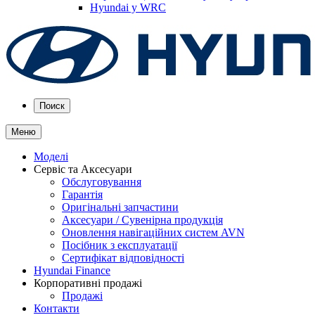
Hyundai у WRC
Поиск
Меню
Моделі
Сервіс та Аксесуари
Обслуговування
Гарантія
Оригінальні запчастини
Аксесуари / Сувенірна продукція
Оновлення навігаційних систем AVN
Посібник з експлуатації
Сертифікат відповідності
Hyundai Finance
Корпоративні продажі
Продажі
Контакти