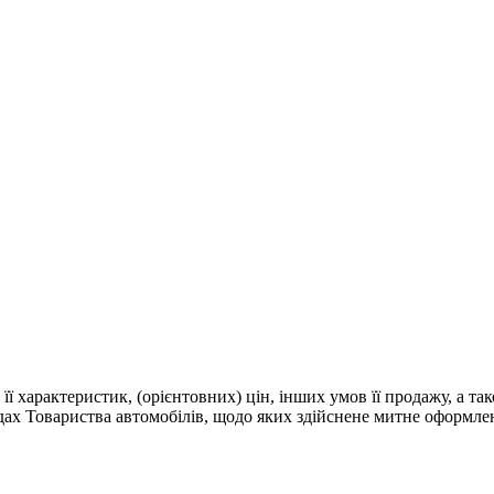
 її характеристик, (орієнтовних) цін, інших умов її продажу, а т
адах Товариства автомобілів, щодо яких здійснене митне оформле