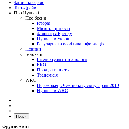
Запис на сервіс
Тест-Драйв
Про Hyundai
Про бренд
Історія
Місія та цінності
Філософія Бренду
Hyundai в Україні
Регулярна та особлива інформація
Новини
Інновації
Інтелектуальні технології
ЕКО
Продуктивність
Трансмісія
WRC
Переможець Чемпіонату світу з ралі-2019
Hyundai в WRC
Поиск
Фрунзе-Авто