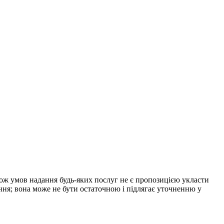
акож умов надання будь-яких послуг не є пропозицією укласти
ння; вона може не бути остаточною і підлягає уточненню у