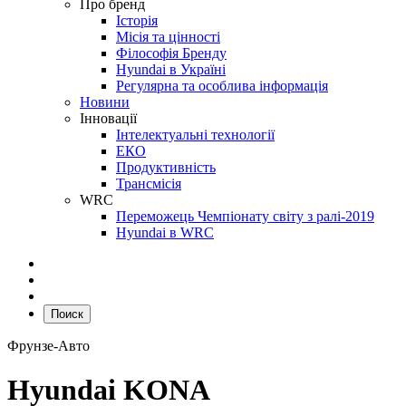
Про бренд
Історія
Місія та цінності
Філософія Бренду
Hyundai в Україні
Регулярна та особлива інформація
Новини
Інновації
Інтелектуальні технології
ЕКО
Продуктивність
Трансмісія
WRC
Переможець Чемпіонату світу з ралі-2019
Hyundai в WRC
Поиск
Фрунзе-Авто
Hyundai KONA