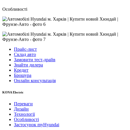
Особливості
Прайс-лист
Склад авто
Замовити тест-драйв
Знайти дилера
Кредит
Брошура
Онлайн консультація
KONA Electric
Переваги
Дизайн
Технології
Особливості
Застосунок myHyundai