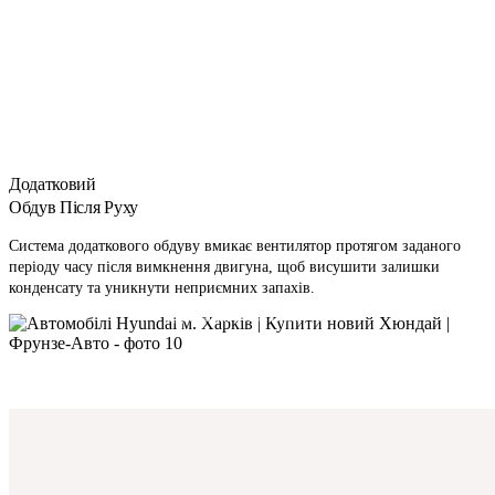
Передній багажник
Додатковий
Обдув Після Руху
Система додаткового обдуву вмикає вентилятор протягом заданого
періоду часу після вимкнення двигуна, щоб висушити залишки
конденсату та уникнути неприємних запахів.
Додатковий Обдув Після Руху