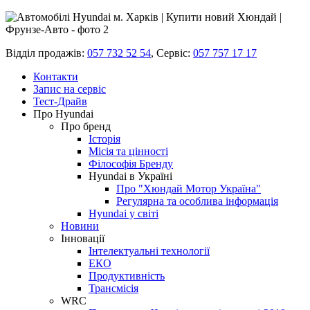
Відділ продажів:
057 732 52 54
,
Сервіс:
057 757 17 17
Контакти
Запис на сервіс
Тест-Драйв
Про Hyundai
Про бренд
Історія
Місія та цінності
Філософія Бренду
Hyundai в Україні
Про "Хюндай Мотор Україна"
Регулярна та особлива інформація
Hyundai у світі
Новини
Інновації
Інтелектуальні технології
ЕКО
Продуктивність
Трансмісія
WRC