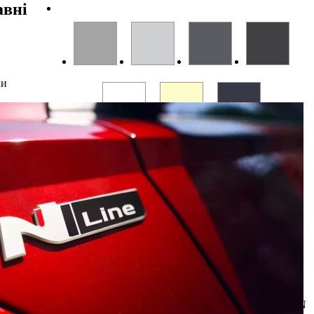
авні
ки
Дослідіть інтер'єр N Line.
Здійсніть віртуальну подорож ексклюзивним інтер'єром N
Line. Він вирізняється спортивними металевими педалями,
кермом та важелем перемикання передач N Line, а також
червоними акцентами по всьому салону. Спортивні сидіння N