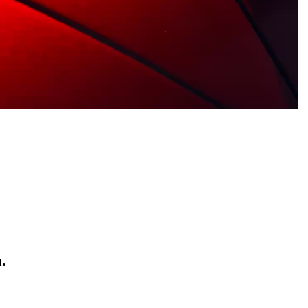
Line оздоблені червоною контрастною прострочкою, яку
також можна побачити на обшивці керма та підлокітнику.
Pannellum
2.5.6
.