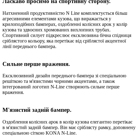
Ласкаво просимо на спортивну сторону.
Натхненний продуктивністю N Line комплектується більш
агресивними елементами кузова, що виражається у
крилоподібних бамперах, оздобленні колісних арок у колір
кузова та здвоєних хромованих вихлопних трубах.
Спортивний силует підкреслює ексклюзивна бічна спідниця
сріблястого кольору, яка перетікає від сріблястої акцентної
лінії переднього бампера.
Сильне перше враження.
Ексклюзивний дизайн переднього бампера зі спеціальною
решіткою та м'язистими чорними акцентами, а також
інтегрований логотип N-Line створюють сильне перше
враження.
М'язистий задній бампер.
Оздоблення колісних арок в колір кузова елегантно перетікає
в м'язистий задній бампер. Він має сріблясту рамку, доповнену
спеціальною сіткою KONA N-Line.