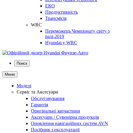
ЕКО
Продуктивність
Трансмісія
WRC
Переможець Чемпіонату світу з
ралі-2019
Hyundai у WRC
Поиск
Меню
Моделі
Сервіс та Аксесуари
Обслуговування
Гарантія
Оригінальні запчастини
Аксесуари / Сувенірна продукція
Оновлення навігаційних систем AVN
Посібник з експлуатації