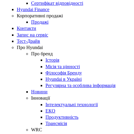
Сертифікат відповідності
Hyundai Finance
Корпоративні продажі
Продажі
Контакти
Запис на сервіс
Тест-Драйв
Про Hyundai
Про бренд
Історія
Місія та цінності
Філософія Бренду
Hyundai в Україні
Регулярна та особлива інформація
Новини
Інновації
Інтелектуальні технології
ЕКО
Продуктивність
Трансмісія
WRC