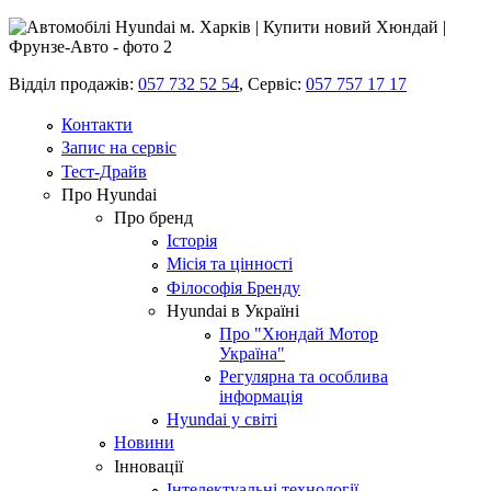
Відділ продажів:
057 732 52 54
,
Сервіс:
057 757 17 17
Контакти
Запис на сервіс
Тест-Драйв
Про Hyundai
Про бренд
Історія
Місія та цінності
Філософія Бренду
Hyundai в Україні
Про "Хюндай Мотор
Україна"
Регулярна та особлива
інформація
Hyundai у світі
Новини
Інновації
Інтелектуальні технології