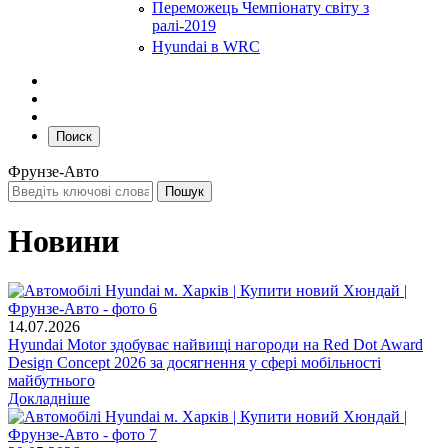
Переможець Чемпіонату світу з
ралі-2019
Hyundai в WRC
Поиск
Фрунзе-Авто
Новини
14.07.2026
Hyundai Motor здобуває найвищі нагороди на Red Dot Award
Design Concept 2026 за досягнення у сфері мобільності
майбутнього
Докладніше