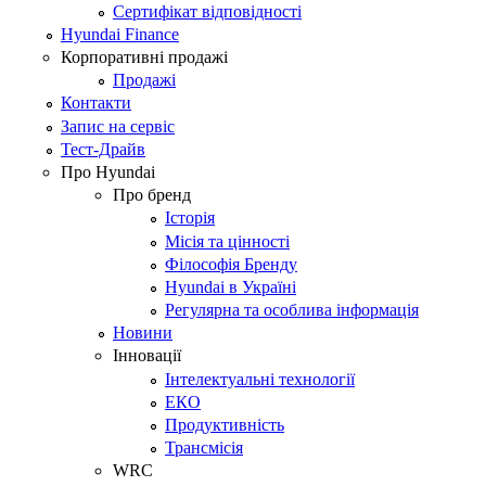
Сертифікат відповідності
Hyundai Finance
Корпоративні продажі
Продажі
Контакти
Запис на сервіс
Тест-Драйв
Про Hyundai
Про бренд
Історія
Місія та цінності
Філософія Бренду
Hyundai в Україні
Регулярна та особлива інформація
Новини
Інновації
Інтелектуальні технології
ЕКО
Продуктивність
Трансмісія
WRC