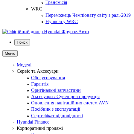
Трансмісія
WRC
Переможець Чемпіонату світу з ралі-2019
Hyundai у WRC
Поиск
Меню
Моделі
Сервіс та Аксесуари
Обслуговування
Гарантія
Оригінальні запчастини
Аксесуари / Сувенірна продукція
Оновлення навігаційних систем AVN
Посібник з експлуатації
Сертифікат відповідності
Hyundai Finance
Корпоративні продажі