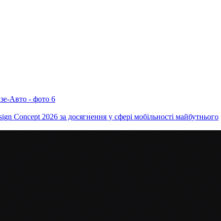
ign Concept 2026 за досягнення у сфері мобільності майбутнього