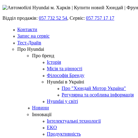
Відділ продажів:
057 732 52 54
,
Сервіс:
057 757 17 17
Контакти
Запис на сервіс
Тест-Драйв
Про Hyundai
Про бренд
Історія
Місія та цінності
Філософія Бренду
Hyundai в Україні
Про "Хюндай Мотор Україна"
Регулярна та особлива інформація
Hyundai у світі
Новини
Інновації
Інтелектуальні технології
ЕКО
Продуктивність