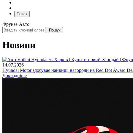
Поиск
Фрунзе-Авто
Новини
14.07.2026
Hyundai Motor здобуває найвищі нагороди на Red Dot Award Des
Докладніше