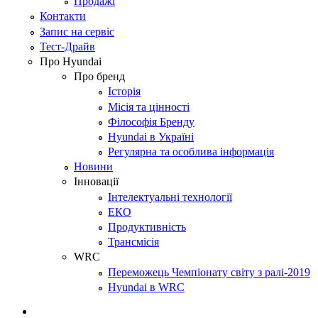
Продажі
Контакти
Запис на сервіс
Тест-Драйв
Про Hyundai
Про бренд
Історія
Місія та цінності
Філософія Бренду
Hyundai в Україні
Регулярна та особлива інформація
Новини
Інновації
Інтелектуальні технології
ЕКО
Продуктивність
Трансмісія
WRC
Переможець Чемпіонату світу з ралі-2019
Hyundai в WRC