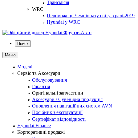
Трансмісія
WRC
Переможець Чемпіонату світу з ралі-2019
Hyundai у WRC
Поиск
Меню
Моделі
Сервіс та Аксесуари
Обслуговування
Гарантія
Оригінальні запчастини
Аксесуари / Сувенірна продукція
Оновлення навігаційних систем AVN
Посібник з експлуатації
Сертифікат відповідності
Hyundai Finance
Корпоративні продажі