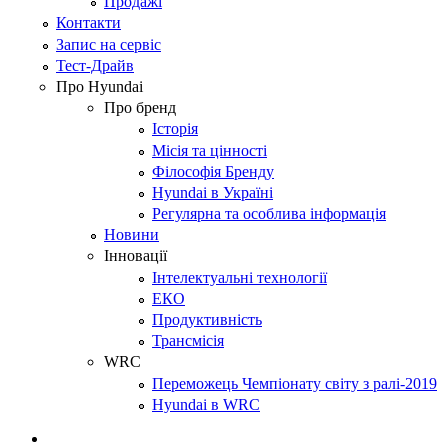
Продажі
Контакти
Запис на сервіс
Тест-Драйв
Про Hyundai
Про бренд
Історія
Місія та цінності
Філософія Бренду
Hyundai в Україні
Регулярна та особлива інформація
Новини
Інновації
Інтелектуальні технології
ЕКО
Продуктивність
Трансмісія
WRC
Переможець Чемпіонату світу з ралі-2019
Hyundai в WRC