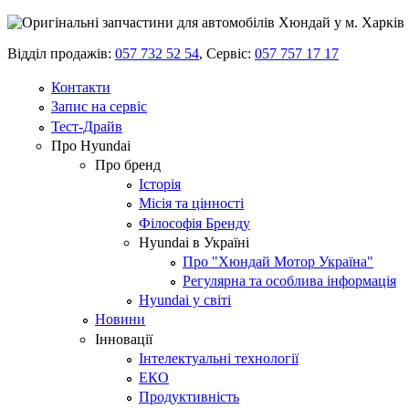
Відділ продажів:
057 732 52 54
,
Сервіс:
057 757 17 17
Контакти
Запис на сервіс
Тест-Драйв
Про Hyundai
Про бренд
Історія
Місія та цінності
Філософія Бренду
Hyundai в Україні
Про "Хюндай Мотор Україна"
Регулярна та особлива інформація
Hyundai у світі
Новини
Інновації
Інтелектуальні технології
ЕКО
Продуктивність