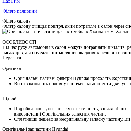
Пас ГРМ
Фільтр паливний
Фільтр салону
Фільтр салону очищає повітря, який потрапляє в салон через сис
ОСОБЛИВОСТІ
Під час руху автомобіля в салон можуть потрапляти шкідливі речо
пасажирів, а й обмежує потрапляння шкідливих речовин в систе
Переваги
Оригінал
Оригінальні паливні фільтри Hyundai проходять жорсткий
Вони захищають паливну систему і компоненти двигуна в
Підробка
Підробки показують низьку ефективність, занижені показ
використанні Оригінальних запасних частин.
Сплативши дешево за неоригінальну запасну частину, Ви 
Оригінальні запчастини Hyundai