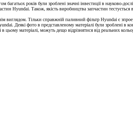
м багатьох років були зроблені значні інвестиції в науково-досл
частин Hyundai. Також, якість виробництва запчастин тестується
шнім виглядом. Тільки справжній паливний фільтр Hyundai є зпр
dai. Деякі фото в представленому матеріалі були зроблені в кон
в цьому матеріалі, можуть дещо відрізнятися від реальних кольор