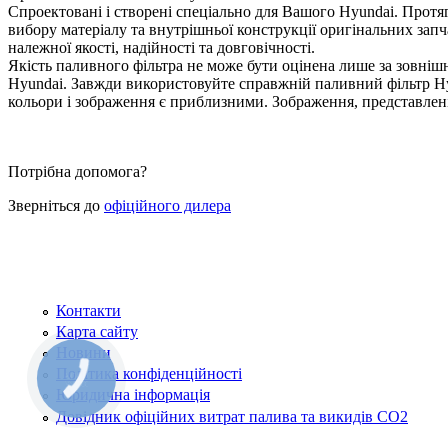
Спроектовані і створені спеціально для Вашого Hyundai. Протяго
вибору матеріалу та внутрішньої конструкції оригінальних зап
належної якості, надійності та довговічності.
Якість паливного фільтра не може бути оцінена лише за зовні
Hyundai. Завжди використовуйте справжній паливний фільтр Hyun
кольори і зображення є приблизними. Зображення, представлені 
Потрібна допомога?
Зверніться до
офіційного дилера
Контакти
Карта сайту
Новини
Політика конфіденційності
КНОПКА
ЗВ'ЯЗКУ
Юридична інформація
Довідник офіційних витрат палива та викидів СО2