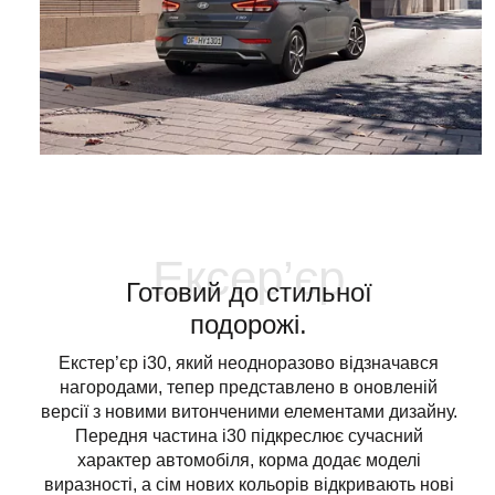
Ексер’єр
Готовий до стильної
подорожі.
Екстер’єр i30, який неодноразово відзначався
нагородами, тепер представлено в оновленій
версії з новими витонченими елементами дизайну.
Передня частина i30 підкреслює сучасний
характер автомобіля, корма додає моделі
виразності, а сім нових кольорів відкривають нові