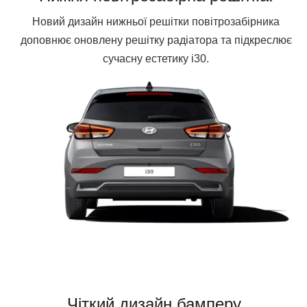
Новий дизайн нижньої решітки повітрозабірника
доповнює оновлену решітку радіатора та підкреслює
сучасну естетику i30.
Чіткий дизайн бамперу.