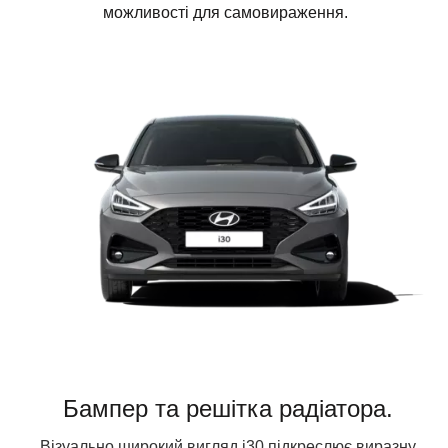
можливості для самовираження.
Бампер та решітка радіатора.
Візуально широкий вигляд i30 підкреслює виразну