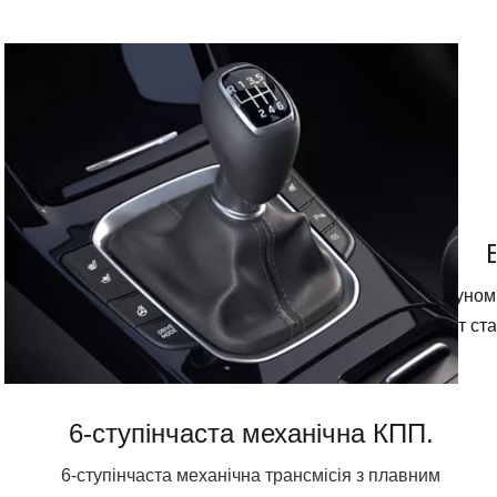
Hyundai i30 доступний з 1.5-літровим двигуном
а максимальний крутний момент ста
6-ступінчаста механічна КПП.
6-ступінчаста механічна трансмісія з плавним