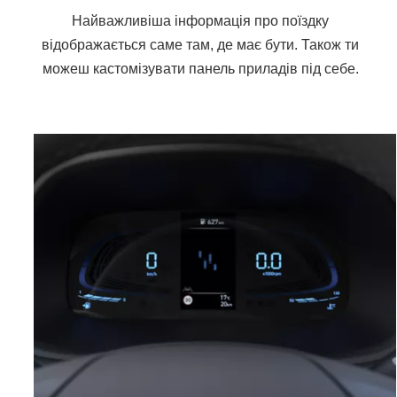
Найважливіша інформація про поїздку
відображається саме там, де має бути. Також ти
можеш кастомізувати панель приладів під себе.