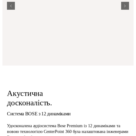
Акустична
досконалість.
Система BOSE з 12 динаміками
Удосконалена аудіосистема Bose Premium із 12 динаміками та
новою технологією CenterPoint 360 була налаштована інженерами