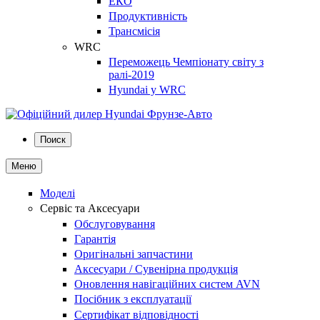
ЕКО
Продуктивність
Трансмісія
WRC
Переможець Чемпіонату світу з
ралі-2019
Hyundai у WRC
Поиск
Меню
Моделі
Сервіс та Аксесуари
Обслуговування
Гарантія
Оригінальні запчастини
Аксесуари / Сувенірна продукція
Оновлення навігаційних систем AVN
Посібник з експлуатації
Сертифікат відповідності