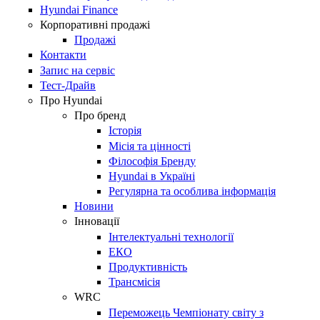
Hyundai Finance
Корпоративні продажі
Продажі
Контакти
Запис на сервіс
Тест-Драйв
Про Hyundai
Про бренд
Історія
Місія та цінності
Філософія Бренду
Hyundai в Україні
Регулярна та особлива інформація
Новини
Інновації
Інтелектуальні технології
ЕКО
Продуктивність
Трансмісія
WRC
Переможець Чемпіонату світу з