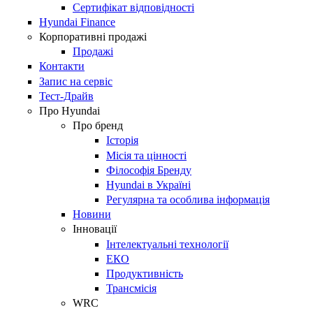
Сертифікат відповідності
Hyundai Finance
Корпоративні продажі
Продажі
Контакти
Запис на сервіс
Тест-Драйв
Про Hyundai
Про бренд
Історія
Місія та цінності
Філософія Бренду
Hyundai в Україні
Регулярна та особлива інформація
Новини
Інновації
Інтелектуальні технології
ЕКО
Продуктивність
Трансмісія
WRC