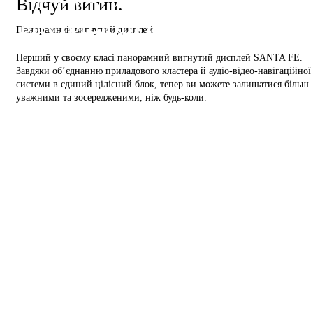
Відчуй вигин.
внутрішній простір.
Панорамний вигнутий дисплей
Перший у своєму класі панорамний вигнутий дисплей SANTA FE.
Завдяки об’єднанню приладового кластера й аудіо-відео-навігаційної
системи в єдиний цілісний блок, тепер ви можете залишатися більш
уважними та зосередженими, ніж будь-коли.