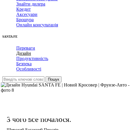
Знайти дилера
Кредит
Аксесуари
Брошура
Онлайн консультація
SANTA FE
Переваги
Дизайн
Продуктивність
Безпека
Особливості
Екстер’єр
Вишуканий та Міцний
З чого все почалося.
Широкий Багажний Простір