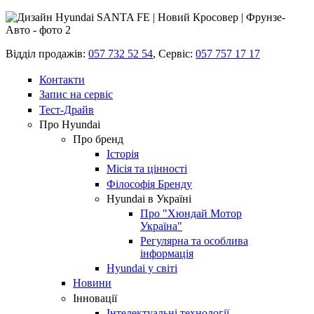
Відділ продажів:
057 732 52 54
,
Сервіс:
057 757 17 17
Контакти
Запис на сервіс
Тест-Драйв
Про Hyundai
Про бренд
Історія
Місія та цінності
Філософія Бренду
Hyundai в Україні
Про "Хюндай Мотор
Україна"
Регулярна та особлива
інформація
Hyundai у світі
Новини
Інновації
Інтелектуальні технології