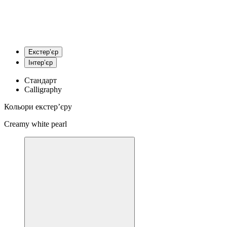
Екстер’єр
Інтер’єр
0 %
Стандарт
Calligraphy
Кольори екстер’єру
Creamy white pearl