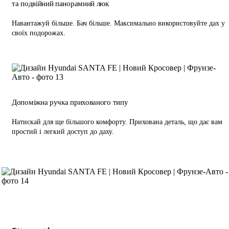
та подвійний панорамний люк
Навантажуй більше. Бач більше. Максимально використовуйте дах у
своїх подорожах.
Допоміжна ручка прихованого типу
Натискай для ще більшого комфорту. Прихована деталь, що дає вам
простий і легкий доступ до даху.
Інтер’єр
Кращий у своєму класі